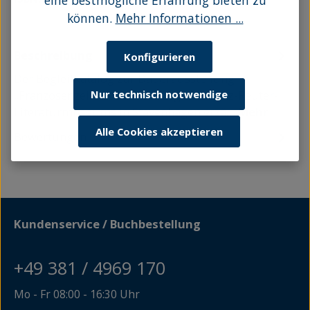
eine bestmögliche Erfahrung bieten zu
können.
Mehr Informationen ...
Beschreibung
Konfigurieren
Der Begleitkatalog zur Dauerausstellung
„Franzosenzeit in Mecklenburg" des Fritz-Reuter-
Nur technisch notwendige
Literaturmuseums in Stavenhagen erzä…
Mehr
Alle Cookies akzeptieren
Bewertungen
Kundenservice / Buchbestellung
+49 381 / 4969 170
Mo - Fr 08:00 - 16:30 Uhr