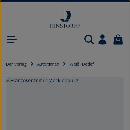
Zum Hauptinhalt springen
Waren
Der Verlag
Autor:innen
Weiß, Detlef
Bildergalerie überspringen