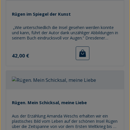
der Romantik, an Ernst Moritz Arndt zum Beispiel und
Caspar David Friedrich, und die ihnen folgenden
Besucherströme.
Rügen im Spiegel der Kunst
„Wie unterschiedlich die Insel gesehen werden konnte
und kann, führt der Autor dank unzähliger Abbildungen in
seinem Buch eindrucksvoll vor Augen.“ Dresdener
Neueste Nachrichten Aufregend: Rügen sehen und
genießen. Ist von großer Malerei aus Deutschland die
Regulärer Preis:
Rede, werden oft Caspar David Friedrich und seine zum
42,00 €
Kanon der Weltkunst zählenden „Kreidefelsen auf
Rügen“ erwähnt. Doch das Thema Rügen und Kunst
weist viel mehr Facetten auf. Hartmut Gill bietet ein
beeindruckendes Panorama, das zeigt, wie häuﬁ g
Deutschlands größte Insel Künstler:innen anregte und
anregt, zum Pinsel zu greifen. Hackert, Carus, Feininger:
Sie alle waren hier unterwegs. Zunehmend gewannen
auch die anfangs des-pektierlich Malweiber genannten
Frauen an Bedeutung. Ihnen widmet sich Gill ebenso
Rügen. Mein Schicksal, meine Liebe
aus-führlich wie erstmals in der Literatur den Rügener
Souvenirblättern und Kunstpostkarten. Wie
Aus der Erzählung Amanda Weschs erhalten wir ein
unterschiedlich die Insel gesehen werden konnte und
plastisches Bild vom Leben auf der schönen Insel Rügen
kann, das macht dieses Buch oﬀ ensichtlich.
über die Zeitspanne von vor dem Ersten Weltkrieg bis zu