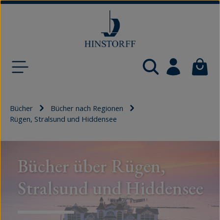
Zum Hauptinhalt springen
Waren
Bücher
Bücher nach Regionen
Rügen, Stralsund und Hiddensee
Bücher über Rügen, Stralsund und Hiddensee bei Hinstor
Bücher über Rügen,
Stralsund und Hiddensee