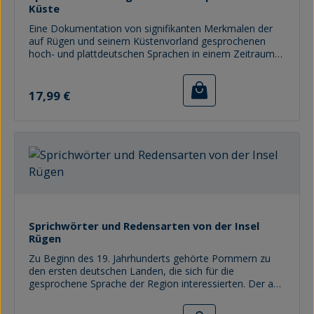
Küste
Eine Dokumentation von signifikanten Merkmalen der
auf Rügen und seinem Küstenvorland gesprochenen
hoch- und plattdeutschen Sprachen in einem Zeitraum
von ca. 180 Jahren. Auf 50 farbigen Karten wird die
Verbreitung von Wörtern, Lauten und Lautgruppen
Regulärer Preis:
dargestellt, und zwar zu verschiedenen Zeiten.
17,99 €
Sprichwörter und Redensarten von der Insel
Rügen
Zu Beginn des 19. Jahrhunderts gehörte Pommern zu
den ersten deutschen Landen, die sich für die
gesprochene Sprache der Region interessierten. Der an
die Bevölkerung gerichtete Aufruf, die regionale Sprache
zu erfassen, wurde von zahlreichen Pastoren