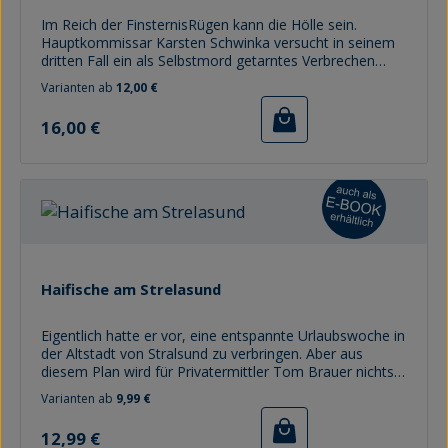
Im Reich der FinsternisRügen kann die Hölle sein.
Hauptkommissar Karsten Schwinka versucht in seinem
dritten Fall ein als Selbstmord getarntes Verbrechen
aufzuklären. Da die Bergener Kripo mit ihren offiziellen
Varianten ab
12,00 €
Ermittlungen nicht zum Ziel kam, begibt sich Schwinka
Regulärer Preis:
undercover in einem abgelegenen Dorf auf Jasmund auf
16,00 €
Mörderjagd. Das beschauliche Kaff, in dem scheinbar
völlig normale Menschen leben, entpuppt sich bald als
Hort bizarrer Leidenschaften und unfassbarer
Grausamkeiten. In der Isolation droht Schwinka langsam
den Verstand zu verlieren, als ihn nächtliche
Erscheinungen plagen. Sein Auftrag verlangt ihm alles
ab, und er muss sich schließlich einem Kampf auf Leben
und Tod stellen.
Haifische am Strelasund
Eigentlich hatte er vor, eine entspannte Urlaubswoche in
der Altstadt von Stralsund zu verbringen. Aber aus
diesem Plan wird für Privatermittler Tom Brauer nichts.
Der Imbissbesitzer Rocco Schulze bittet ihn um Hilfe,
Varianten ab
9,99 €
denn er steht im Verdacht, einen Mitarbeiter des
Regulärer Preis:
Stralsunder Ordnungsamtes im Streit erschlagen zu
12,99 €
haben. Tom hat anfänglich keine große Lust, sich in den