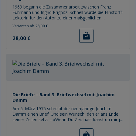
wieder lieferbar
1969 begann die Zusammenarbeit zwischen Franz
Fühmann und Ingrid Prignitz. Schnell wurde die Hinstorff-
Lektorin für den Autor zu einer maßgeblichen
Ansprechpartnerin und nach 1975 der ausschlaggebende
Varianten ab
23,00 €
Grund für seine dauerhafte Bindung an den Verlag. 1974
Regulärer Preis:
arbeiteten beide an der Konzeption der Fühmann-
28,00 €
Werksausgabe, ab 1975 war Ingrid Prignitz über
eineinhalb Jahrzehnte zuständig für alle bei Hinstorff
erscheinenden Bücher Fühmanns. Knapp zehn Jahre
blieben für das gemeinsame Arbeiten, Jahre, die für das
Schaffen Fühmanns die wichtigsten wurden.
Herausragende Werke entstanden, u.a. der epochale
Trakl-Essay »Vor Feuerschlünden« und das Fragment
gebliebene »Bergwerk«-Projekt. Ingrid Prignitz war
Ratgeberin, Vertraute, Adressatin bei Freude – »Ingrid,
heureka, ich habs doch noch geschafft« – wie Wut: »...
das ist verrottet und faul bis ins Mark, und gibt sich so
Die Briefe – Band 3. Briefwechsel mit Joachim
biedermännisch, und – neee, ich habs satt.« Dieser
Damm
Briefwechsel ist Arbeitsjournal, lebendiges
Am 5. März 1975 schreibt der neunjährige Joachim
Zeitdokument und bewegendes Zeugnis einer
Damm einen Brief. Und sein Wunsch, den er ans Ende
Freundschaft.
seiner Zeilen setzt – »Wenn Du Zeit hast kanst du mir ja
mal schreiben« (sic) – wird in Erfüllung gehen. Denn
Franz Fühmann antwortet. Bald entwickelt sich ein
Regulärer Preis:
intensiver Briefwechsel zwischen dem Kind und dem