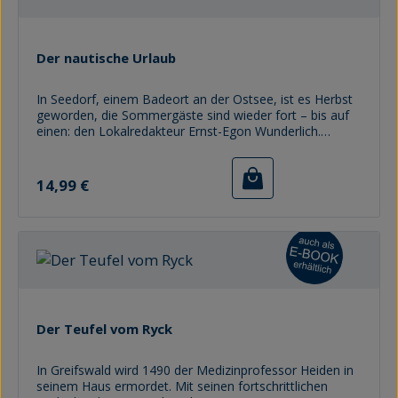
vitalen Mannes, dessen Bekanntheit weit über regionale
Grenzen hinaus strahlte und um den sich viele Legenden
ranken.
Der nautische Urlaub
In Seedorf, einem Badeort an der Ostsee, ist es Herbst
geworden, die Sommergäste sind wieder fort – bis auf
einen: den Lokalredakteur Ernst-Egon Wunderlich.
Diesem letzten Fremden gegenüber zeigen sich die
Einheimischen mitteilsam: drei alte Schiffer, zwei
Regulärer Preis:
Kapitäne in mittleren Jahren, ein Apotheker, ein
14,99 €
Postmann. Diese Menschen vermögen es, seine biedere
Vorstellung vom wortkargen, schweigsamen
norddeutschen Menschenschlag zu erschüttern. Was
erzählt wird, sind Schiffergeschichten, die Wunderlich,
immer ganz Reporterohr, gewissenhaft registriert.
Der Teufel vom Ryck
In Greifswald wird 1490 der Medizinprofessor Heiden in
seinem Haus ermordet. Mit seinen fortschrittlichen