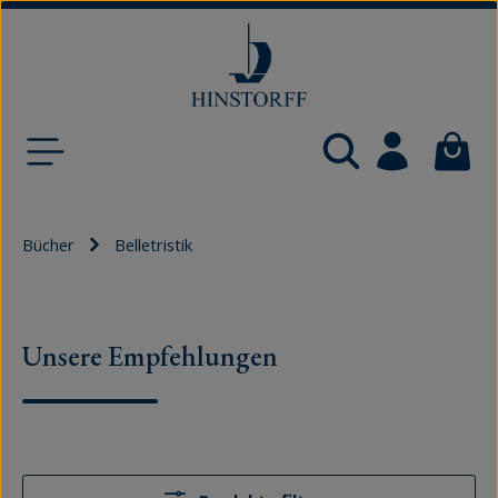
Zum Hauptinhalt springen
Waren
Bücher
Belletristik
Belletristik bei Hinstorff
Unsere Empfehlungen
Eintauchen in fremde Welten