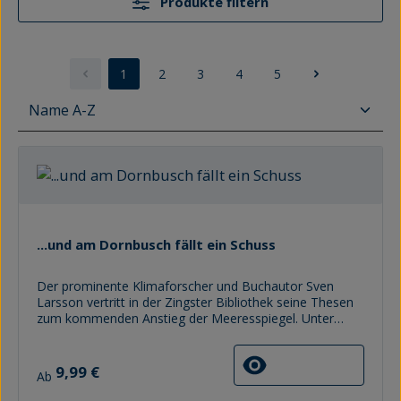
Produkte filtern
1
2
3
4
5
Seite
Seite
Seite
Seite
Seite
...und am Dornbusch fällt ein Schuss
Der prominente Klimaforscher und Buchautor Sven
Larsson vertritt in der Zingster Bibliothek seine Thesen
zum kommenden Anstieg der Meeresspiegel. Unter
anderem führt er bei seinem Vortrag aus, dass weite
Teile auf Fischland-Darß-Zingst und Hiddensee in der
Regulärer Preis:
zweiten Hälfte des 21. Jahrhunderts aufgegeben werden
9,99 €
Ab
müssten. Dieses Szenario stößt nicht nur bei
Immobilienbesitzern auf scharfen Protest, haben sie