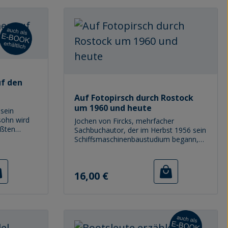
f den
Auf Fotopirsch durch Rostock
um 1960 und heute
sein
sohn wird
Jochen von Fircks, mehrfacher
ößten
Sachbuchautor, der im Herbst 1956 sein
 DDG HANSA
Schiffsmaschinenbaustudium begann,
wimmen
war und ist immer auch mit der
tragen vom
Spiegelreflexkamera unterwegs. Dabei
ndlicher
beweist er ein ganz persönliches Talent
Regulärer Preis:
16,00 €
keit an Bord
dafür, seine Heimat Rostock
abzulichten. Um 1960 herum
en, sein
entstanden Aufnahmen, die zwischen
rinsel
den Neubauten auch die noch immer
t samt
sichtbaren Kriegswunden der Innenstadt
onstruiert
zeigen. Eindrucksvoll fing er die