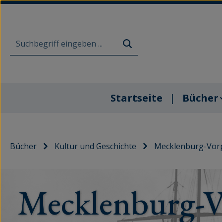
m Hauptinhalt springen
Zur Suche springen
Zur Hauptnavigation springen
Startseite
Bücher
Bücher
Kultur und Geschichte
Mecklenburg-Vor
Mecklenburg-V