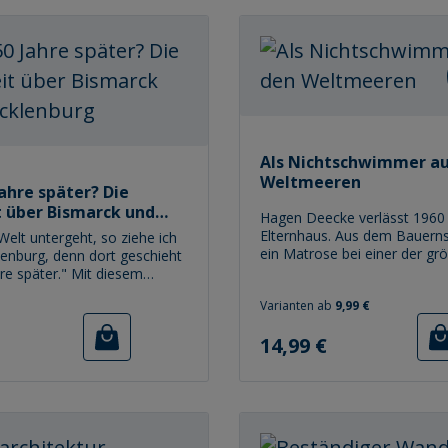
Als Nichtschwimmer au
Weltmeeren
Jahre später? Die
 über Bismarck und
Hagen Deecke verlässt 1960 
burg
Elternhaus. Aus dem Bauern
elt untergeht, so ziehe ich
ein Matrose bei einer der gr
enburg, denn dort geschieht
Reedereien der Welt – der
hre später." Mit diesem
in Bremen. Dass er nie sch
n Bismarck-Zitat
Varianten ab
9,99 €
lernte, erfährt niemand. Ge
ierte noch 2007 der
Seefahrertraum und von juge
 Ministerpräsident von
reis:
Regulärer Preis:
14,99 €
Naivität holt ihn die Wirklich
rg-Vorpommern dem
und in den Häfen schnell ein:
gegenüber seine Heimat. Der
Kameraden kommen ums Leb
zählt zu den populärsten
Schiff wird fast von einer Boh
 wenn es darum geht, die
zerrissen, ein Tanker versink
it Mecklenburgs zu
Besatzung vor Kapstadt. Rek
n. Im auffallenden Gegensatz