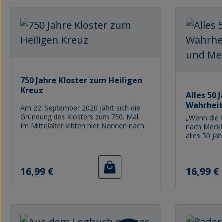
750 Jahre Kloster zum Heiligen
Kreuz
Alles 50 
Wahrheit
Am 22. September 2020 jährt sich die
Mecklen
Gründung des Klosters zum 750. Mal.
„Wenn die W
Im Mittelalter lebten hier Nonnen nach
nach Meckl
der Regel des Zisterzienserordens. Sie
alles 50 Ja
stammten meist aus Rostocker
angebliche
Familien. 1584 wurde es evangelisches
charakteris
Damenstift für neun Konventualinnen
amtierende
Regulärer Preis:
Regulärer P
16,99 €
16,99 €
aus gut situierten Familien der Stadt.
Mecklenbu
Das Kloster wurde 1920 offiziell
„Spiegel" 
geschlossen. Die letzte Stiftsdame trat
Ausspruch 
aber noch 1948 ein und starb 1981. Mit
Wendungen,
ihr endeten 711 Jahre Geschichte eines
Besonderhe
Konventes von Nonnen und
beschreibe