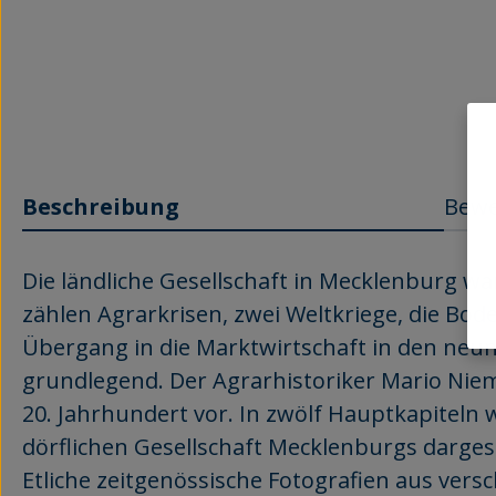
Beschreibung
Bew
Die ländliche Gesellschaft
in Mecklenburg wa
zählen Agrarkrisen, zwei Welt
kriege, die Bod
Übergang in die Marktwirtschaft in den neun
grundlegend. Der Agrar
historiker Mario Nie
20. Jahrhundert vor. In zwölf Hauptkapiteln
dörflichen Gesellschaft Mecklenburgs dargest
Etliche zeitgenössische Fotografien aus versc