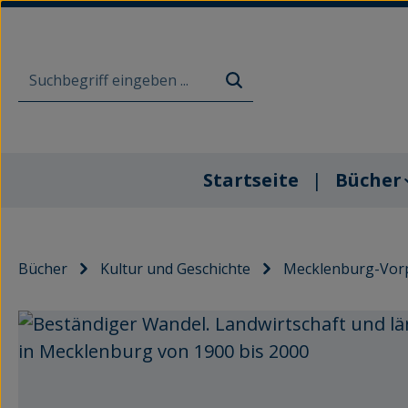
m Hauptinhalt springen
Zur Suche springen
Zur Hauptnavigation springen
Startseite
Bücher
Bücher
Kultur und Geschichte
Mecklenburg-Vor
Bildergalerie überspringen