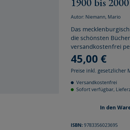
1900 bis 2000
Autor:
Niemann, Mario
Das mecklenburgische
die schönsten Bücher
versandkostenfrei p
Regulärer Preis:
45,00 €
Preise inkl. gesetzliche
Versandkostenfrei
Sofort verfügbar, Lieferz
In den War
ISBN:
9783356023695