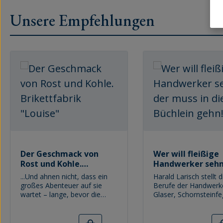
Unsere Empfehlungen
Produktgalerie überspringen
Der Geschmack von
Wer will fleißige
Rost und Kohle.
Handwerker sehn.
Brikettfabrik "Louise"
muss in dieses Bü
...Und ahnen nicht, dass ein
Harald Larisch stellt d
gehn!
großes Abenteuer auf sie
Berufe der Handwerke
wartet – lange, bevor die
Glaser, Schornsteinfe
Küste erreicht ist.Denn im
Elektroniker, Brunnen
Süden des Landes
Tischler und viele meh
Brandenburg, in Domsdorf im
Wimmelbild zeigt mit
Regulärer Preis:
Regulärer Preis: