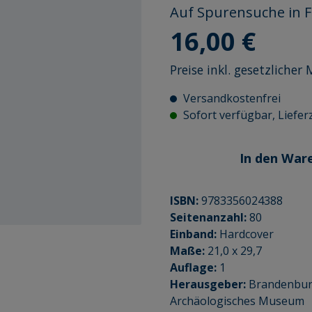
Auf Spurensuche in 
Regulärer Preis:
16,00 €
Preise inkl. gesetzliche
Versandkostenfrei
Sofort verfügbar, Lieferz
In den War
ISBN:
9783356024388
Seitenanzahl:
80
Einband:
Hardcover
Maße:
21,0 x 29,7
Auflage:
1
Herausgeber:
Brandenbur
Archäologisches Museum