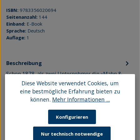
ISBN:
9783356020694
Seitenanzahl:
144
Einband:
E-Book
Sprache:
Deutsch
Auflage:
1
Beschreibung
Schon 1878, als zwei Unternehmer die »Mahn &
Ohlerich Bierbrauerei oHG« in Rostock gründeten,
Diese Website verwendet Cookies, um
wurde nach dem Reinheitsge…
Mehr
eine bestmögliche Erfahrung bieten zu
können.
Mehr Informationen ...
Bewertungen
Leseprobe
Konfigurieren
Nur technisch notwendige