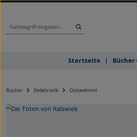
m Hauptinhalt springen
Zur Suche springen
Zur Hauptnavigation springen
Startseite
Bücher
Bücher
Belletristik
Ostseekrimi
Bildergalerie überspringen