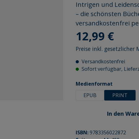
Intrigen und Leidensc
– die schönsten Büche
versandkostenfrei p
Regulärer Preis:
12,99 €
Preise inkl. gesetzliche
Versandkostenfrei
Sofort verfügbar, Lieferz
auswähle
Medienformat
EPUB
PRINT
In den War
ISBN:
9783356022872