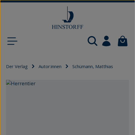
Zum Hauptinhalt springen
Waren
Der Verlag
Autor:innen
Schümann, Matthias
Bildergalerie überspringen