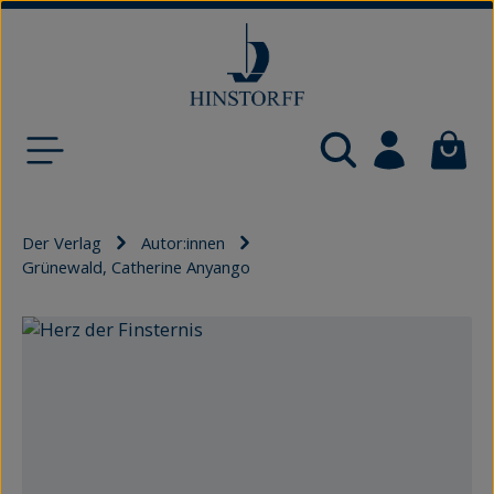
Zum Hauptinhalt springen
Waren
Der Verlag
Autor:innen
Grünewald, Catherine Anyango
Bildergalerie überspringen