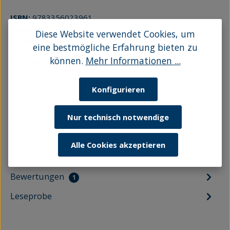
ISBN:
9783356023961
Seitenanzahl:
336
Diese Website verwendet Cookies, um
Einband:
Taschenbuch
eine bestmögliche Erfahrung bieten zu
Maße:
11,5 x 18,0
können.
Mehr Informationen ...
Sprache:
Deutsch
Auflage:
1. Auflage 2022
Konfigurieren
Beschreibung
Nur technisch notwendige
Die erfolgreiche Geschäftsführerin eines großen
Schweriner Unternehmens ist spurlos
Alle Cookies akzeptieren
verschwunden. Alleinstehend und attrakti…
Mehr
Bewertungen
1
Leseprobe