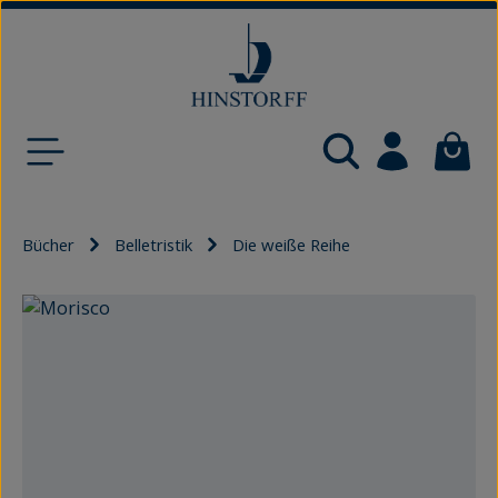
Zum Hauptinhalt springen
Waren
Bücher
Belletristik
Die weiße Reihe
Bildergalerie überspringen