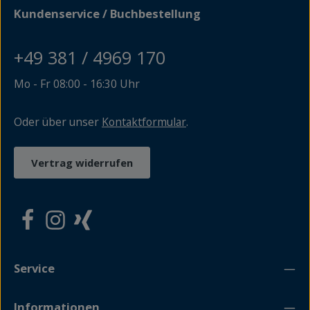
das bewegende Buch und sein Autor oft angefeindet
Kundenservice / Buchbestellung
wurden, waren Generationen von Leserinnen und
Lesern von der Geschichte um den alten Schulrat
mitgerissen. Nun erscheint die Neuauflage des Buches,
+49 381 / 4969 170
das mit Kurt Böwe und Claudia Michelsen auch verfilmt
wurde.
Mo - Fr 08:00 - 16:30 Uhr
Oder über unser
Kontaktformular
.
Vertrag widerrufen
Service
Informationen