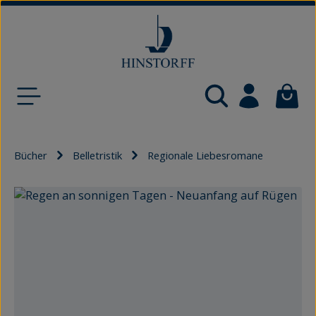
Zum Hauptinhalt springen
Waren
Bücher
Belletristik
Regionale Liebesromane
Bildergalerie überspringen