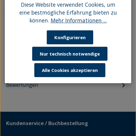
Diese Website verwendet Cookies, um
ISBN:
9783356025613
Seitenanzahl:
352
eine bestmögliche Erfahrung bieten zu
Einband:
E-Book
können.
Mehr Informationen ...
Auflage:
1
Konfigurieren
Beschreibung
Nur technisch notwendige
Lisa hat sich in das Ferienhaus ihrer Familie auf
Rügen zurückgezogen. Die junge Autorin hatte
Alle Cookies akzeptieren
eine Pan…
Mehr
Bewertungen
Kundenservice / Buchbestellung