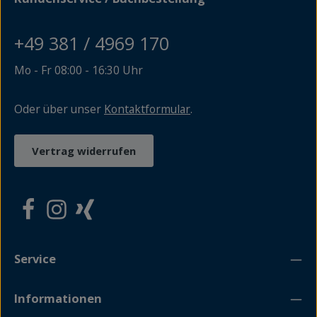
Buch. Ein Lesegenuss, der sich nicht allein für maritime
Experten, sondern auch für ausgesprochene Landratten
empfiehlt.
+49 381 / 4969 170
Mo - Fr 08:00 - 16:30 Uhr
Oder über unser
Kontaktformular
.
Vertrag widerrufen
Service
Informationen