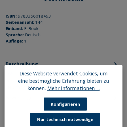
ISBN:
9783356018493
Seitenanzahl:
144
Einband:
E-Book
Sprache:
Deutsch
Auflage:
1
Beschreibung
Diese Website verwendet Cookies, um
„Wer den Koch kritisiert, muss die Kombüse
verlassen", „Zum Meer gehören auch die Ufer",
eine bestmögliche Erfahrung bieten zu
„Niemand ist Herr auf See" – Sprich…
Mehr
können.
Mehr Informationen ...
Bewertungen
Konfigurieren
Nur technisch notwendige