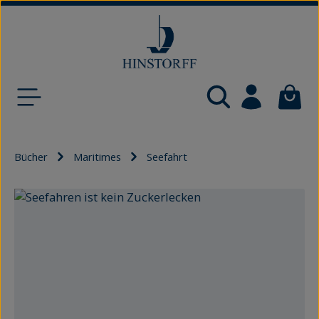
Zum Hauptinhalt springen
Waren
Bücher
Maritimes
Seefahrt
Bildergalerie überspringen