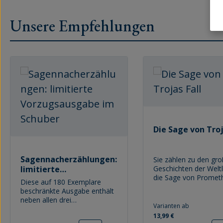
Unsere Empfehlungen
Produktgalerie überspringen
Die Sage von Troj
Sagennacherzählungen:
Sie zählen zu den gr
limitierte
Geschichten der Weltli
die Sage von Promet
Vorzugsausgabe im
Diese auf 180 Exemplare
dem Titanensohn, der
Schuber
beschränkte Ausgabe enthält
Menschen erschuf –,
neben allen drei
legendären Kampf um
Varianten ab
Sagennacherzählungen von
und die über die Jahre
13,99 €
Franz Fühmann auch eine
dauernden Irrfahrten