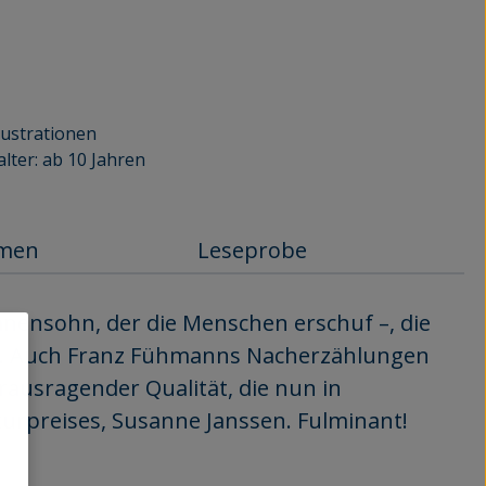
llustrationen
lter: ab 10 Jahren
mmen
Leseprobe
anensohn, der die Menschen erschuf –, die
us. Auch Franz Fühmanns Nacherzählungen
erausragender Qualität, die nun in
turpreises, Susanne Janssen. Fulminant!