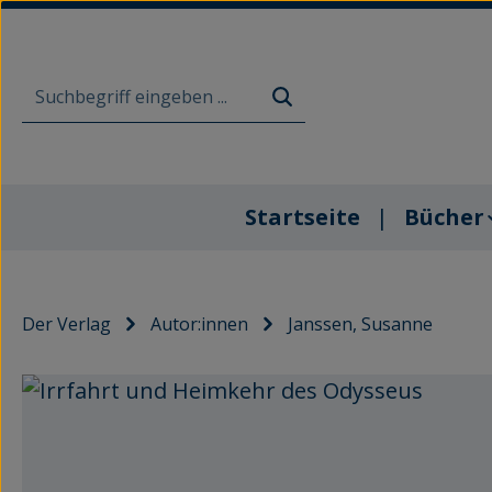
m Hauptinhalt springen
Zur Suche springen
Zur Hauptnavigation springen
Startseite
Bücher
Der Verlag
Autor:innen
Janssen, Susanne
Bildergalerie überspringen