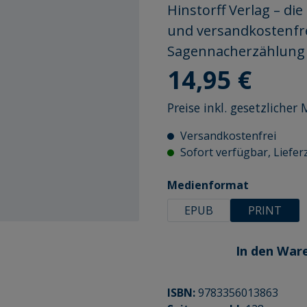
Hinstorff Verlag – di
und versandkostenfr
Sagennacherzählung 
Regulärer Preis:
14,95 €
Preise inkl. gesetzliche
Versandkostenfrei
Sofort verfügbar, Lieferz
auswähle
Medienformat
EPUB
PRINT
In den War
ISBN:
9783356013863