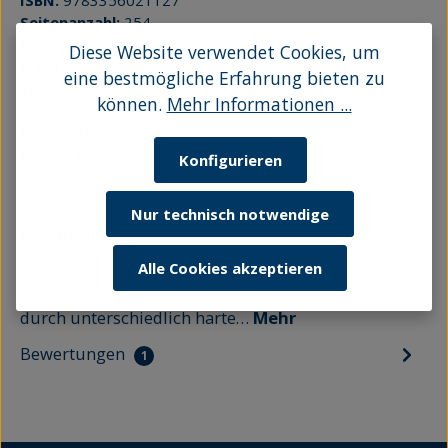
ISBN:
9783356021127
Seitenanzahl:
254
Einband:
Flexicover
Diese Website verwendet Cookies, um
Maße:
17,0 x 24,5cm
eine bestmögliche Erfahrung bieten zu
Sprache:
Deutsch
können.
Mehr Informationen ...
Auflage:
1
Abbildungen:
zahlreiche Abbildungen
Herausgeber:
Prof. Dr. Zdrowomyslaw
Konfigurieren
Nur technisch notwendige
Beschreibung
Menschen gestalten ihre Region und ihre Zukunft.
Alle Cookies akzeptieren
Die Entwicklung Vorpommerns wird grundsätzlich
durch unterschiedlich harte…
Mehr
Bewertungen
1