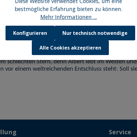
Diese Website verwendet Cookies, um eine
bestmögliche Erfahrung bieten zu können.
Bewertungen
Mehr Informationen ...
Konfigurieren
Nur technisch notwendige
wischen Ost und West und ein Neuanfang 2024 – San
Alle Cookies akzeptieren
nge Margaretha erlebt 1942 in Karlshagen eine erste 
em schlechten Stern, denn Albert lebt im Westen und
nun vor einem weitreichenden Entschluss steht: Soll si
llung
Service