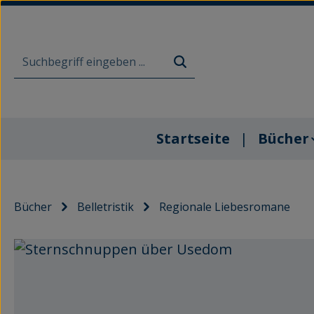
m Hauptinhalt springen
Zur Suche springen
Zur Hauptnavigation springen
Startseite
Bücher
Bücher
Belletristik
Regionale Liebesromane
Bildergalerie überspringen