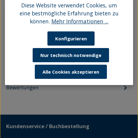
Diese Website verwendet Cookies, um
Maße:
12,5 x 20,5 cm
Sprache:
Hochdeutsch | Niederdeutsch
eine bestmögliche Erfahrung bieten zu
Auflage:
1
können.
Mehr Informationen ...
Abbildungen:
65 s/w-Abbildungen
Konfigurieren
Beschreibung
Nur technisch notwendige
Das Jubiläumsjahr hat Literaturinteressierte – weit
über den Bereich des Niederdeutschen hinaus –
Alle Cookies akzeptieren
neu in Kontakt mit dem 181…
Mehr
Bewertungen
Kundenservice / Buchbestellung