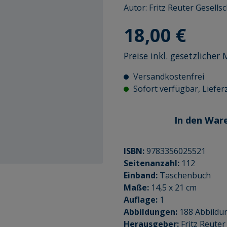
Autor:
Fritz Reuter Gesellsc
Regulärer Preis:
18,00 €
Preise inkl. gesetzliche
Versandkostenfrei
Sofort verfügbar, Lieferz
In den War
ISBN:
9783356025521
Seitenanzahl:
112
Einband:
Taschenbuch
Maße:
14,5 x 21 cm
Auflage:
1
Abbildungen:
188 Abbildu
Herausgeber:
Fritz Reuter