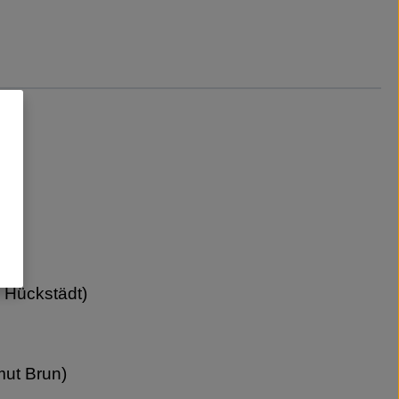
 Hückstädt)
mut Brun)