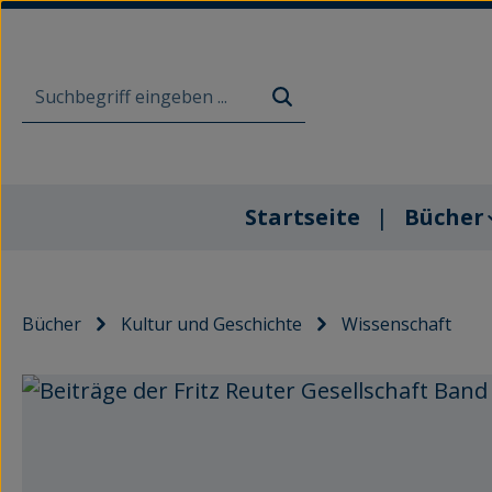
m Hauptinhalt springen
Zur Suche springen
Zur Hauptnavigation springen
Startseite
Bücher
Bücher
Kultur und Geschichte
Wissenschaft
Bildergalerie überspringen