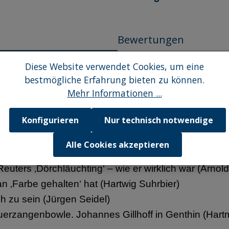
Bewertungen
Diese Website verwendet Cookies, um eine
bestmögliche Erfahrung bieten zu können.
Mehr Informationen ...
Konfigurieren
Nur technisch notwendige
ich Voß (Frank Baudach)
Alle Cookies akzeptieren
ige Grenzgänger (Barbara Scheuermann)
uters ‚Dörchläuchting‘ – wie er wirklich war
(
Arnold
 ‚Farbe gehalten‘ hat (Hartwig Suhrbier)
ch zu sein
(
Jürgen Seidel)
euerzangenbowle. Johannes Gillhoff in Genthin (Hart