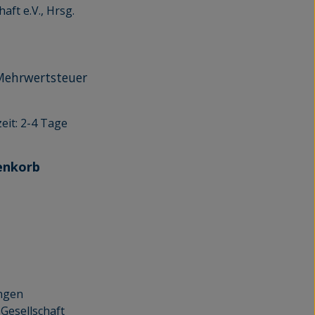
haft e.V., Hrsg.
r Mehrwertsteuer
eit: 2-4 Tage
enkorb
ngen
 Gesellschaft