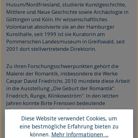
Husum/Nordfriesland, studierte Kunstgeschichte,
Mittlere und Neue Geschichte sowie Archäologie in
Göttingen und Köln. Ihr wissenschaftliches
Volontariat absolvierte sie an der Hamburger
Kunsthalle, seit 1999 ist sie Kuratorin am
Pommerschen Landesmuseum in Greifswald, seit
2001 dort stellvertretende Direktorin.
Zu ihren Forschungsschwerpunkten gehört die
Malerei der Romantik, insbesondere die Werke
Caspar David Friedrichs. 2010 mündete diese Arbeit
in die Ausstellung „Die Geburt der Romantik“.
Friedrich, Runge, Klinkowström". In den letzten
Jahren konnte Birte Frenssen bedeutende
Neuerwerbungen für die Sammlung der
romantischen Malerei von Caspar David Friedrich,
Diese Website verwendet Cookies, um
Carl Gustav Carus und Johan Christian Dahl
eine bestmögliche Erfahrung bieten zu
erreichen.
können.
Mehr Informationen ...