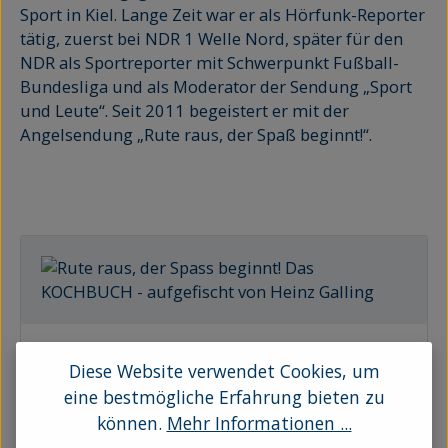
Sport in Kiel. Lange Zeit war er als Hörfunk-Reporter
tätig, zuerst bei NDR 1 Welle Nord, später für den
NDR als Sportreporter mit Schwerpunkt Fußball-
Bundesliga und als Moderator der Sendung „Sport
und Leute“. Seit 2011 begeistert er mit der
Angelsendung „Rute raus, der Spaß beginnt!“.
Rute raus, der Spass beginnt! Das KOCHBUCH -
Diese Website verwendet Cookies, um
aufgefischt von Heinz Galling
eine bestmögliche Erfahrung bieten zu
„Rute raus, der Spaß beginnt!“ hat längst einen
können.
Mehr Informationen ...
Kultstatus erreicht, und das nicht nur unter den