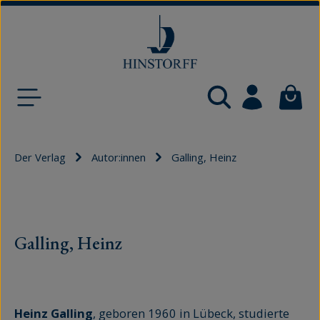
Zum Hauptinhalt springen
Waren
Der Verlag
Autor:innen
Galling, Heinz
Galling, Heinz
Heinz Galling
, geboren 1960 in Lübeck, studierte