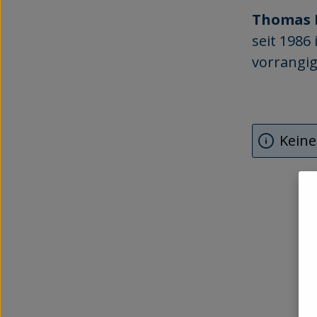
Thomas 
seit 1986
vorrangig
Keine