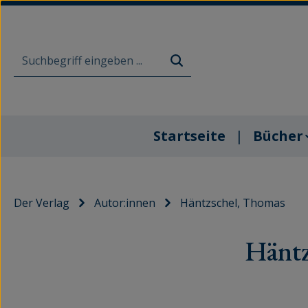
m Hauptinhalt springen
Zur Suche springen
Zur Hauptnavigation springen
Startseite
Bücher
Der Verlag
Autor:innen
Häntzschel, Thomas
Häntz