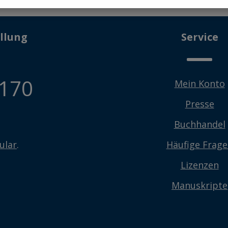
llung
Service
 170
Mein Konto
Presse
Buchhandel
ular
.
Häufige Frag
Lizenzen
Manuskripte