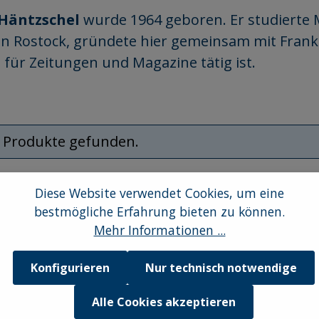
Häntzschel
wurde 1964 geboren. Er studierte 
 in Rostock, gründete hier gemeinsam mit Frank
 für Zeitungen und Magazine tätig ist.
 Produkte gefunden.
Diese Website verwendet Cookies, um eine
bestmögliche Erfahrung bieten zu können.
Mehr Informationen ...
Konfigurieren
Nur technisch notwendige
Alle Cookies akzeptieren