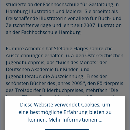
studierte an der Fachhochschule für Gestaltung in
Hamburg Illustration und Malerei. Sie arbeitet als
freischaffende Illustratorin vor allem für Buch- und
Zeitschriftenverlage und lehrt seit 2007 Illustration
an der Fachhochschule Hamburg.
Für ihre Arbeiten hat Stefanie Harjes zahlreiche
Auszeichnungen erhalten, u. a. den Österreichischen
Jugendbuchpreis, das "Buch des Monats" der
Deutschen Akademie für Kinder- und
Jugendliteratur, die Auszeichnung "Eines der
schönsten Bücher des Jahres 2005", den Förderpreis
des Troisdorfer Bilderbuchpreises, mehrfach "Die
besten 7" vom Deutschlandfunk und Focus sowie
den "Luchs" von der ZEIT und Radio Bremen.
Diese Website verwendet Cookies, um
eine bestmögliche Erfahrung bieten zu
können.
Mehr Informationen ...