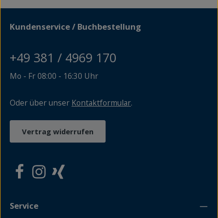
von Christine Becker laden zum Nachkochen ein,
Rezepteinsendungen der Hörer von NDR 1, ein
Saisonkalender und Tipps vom Profi ergänzen das
Kundenservice / Buchbestellung
Marmeladenkochbuch. Lassen Sie sich verführen!
+49 381 / 4969 170
Mo - Fr 08:00 - 16:30 Uhr
Oder über unser
Kontaktformular
.
Vertrag widerrufen
Service