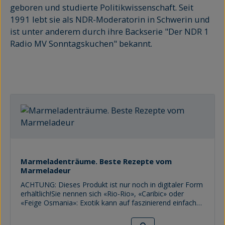
geboren und studierte Politikwissenschaft. Seit
1991 lebt sie als NDR-Moderatorin in Schwerin und
ist unter anderem durch ihre Backserie "Der NDR 1
Radio MV Sonntagskuchen" bekannt.
Marmeladenträume. Beste Rezepte vom
Marmeladeur
ACHTUNG: Dieses Produkt ist nur noch in digitaler Form
erhältlich!Sie nennen sich «Rio-Rio», «Caribic» oder
«Feige Osmania»: Exotik kann auf faszinierend einfache
Weise in die eigene Küche geholt werden. Denn die
Namen stehen für Rezepte der süßen, aber ganz
Regulärer Preis: