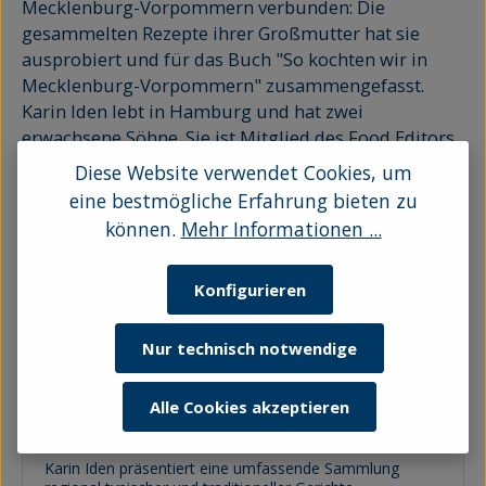
Mecklenburg-Vorpommern verbunden: Die
gesammelten Rezepte ihrer Großmutter hat sie
ausprobiert und für das Buch "So kochten wir in
Mecklenburg-Vorpommern" zusammengefasst.
Karin Iden lebt in Hamburg und hat zwei
erwachsene Söhne. Sie ist Mitglied des Food Editors
Club Deutschland (FECD).
Diese Website verwendet Cookies, um
eine bestmögliche Erfahrung bieten zu
können.
Mehr Informationen ...
Konfigurieren
Nur technisch notwendige
Alle Cookies akzeptieren
So kochten wir in Mecklenburg-Vorpommern
Karin Iden präsentiert eine umfassende Sammlung