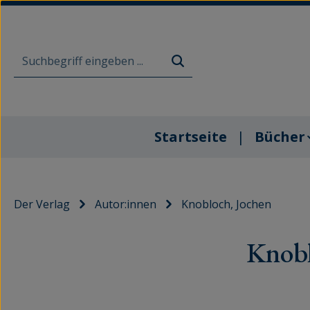
m Hauptinhalt springen
Zur Suche springen
Zur Hauptnavigation springen
Startseite
Bücher
Der Verlag
Autor:innen
Knobloch, Jochen
Knobl