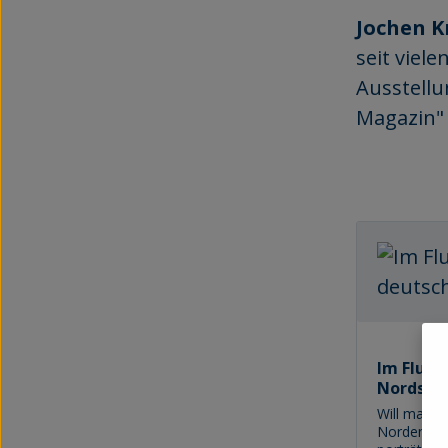
Jochen K
seit viel
Ausstellu
Magazin" 
Im Flug 
Nordsee
Will man d
Norden un