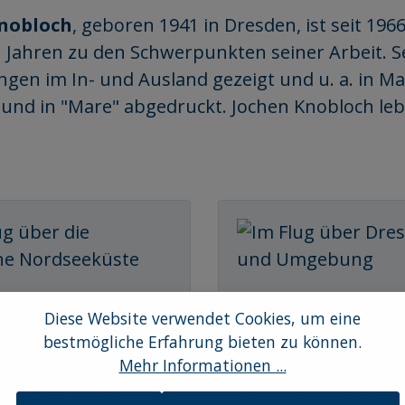
nobloch
, geboren 1941 in Dresden, ist seit 1966
en Jahren zu den Schwerpunkten seiner Arbeit.
ngen im In- und Ausland gezeigt und u. a. in 
und in "Mare" abgedruckt. Jochen Knobloch le
Diese Website verwendet Cookies, um eine
über die deutsche
Im Flug über Dresden 
bestmögliche Erfahrung bieten zu können.
küste
Umgebung
Mehr Informationen ...
ie Küste zwischen Sylt im
Zwinger, Semperoper, Brühl
d Borkum im Süden
Terrasse, Residenzschloss, 