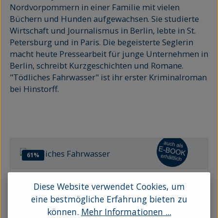
Nordvorpommern in einer Familie mit vielen
Büchern und Hunden aufgewachsen. Sie studierte
Wirtschaft und Journalismus in Berlin, lebte in St.
Petersburg und in Paris. Die begeisterte Seglerin
macht heute Pressearbeit für junge Unternehmen in
Berlin, schreibt Kurzgeschichten und Romane.
"Tödliches Fahrwasser" ist ihr erster Kriminalroman
bei Hinstorff.
61
%
Diese Website verwendet Cookies, um
Tödliches Fahrwasser
eine bestmögliche Erfahrung bieten zu
können.
Mehr Informationen ...
Nach einem umjubelten abendlichen Konzert wird die