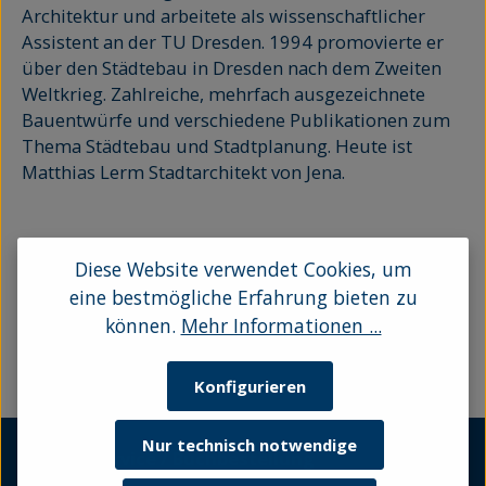
Architektur und arbeitete als wissenschaftlicher
Assistent an der TU Dresden. 1994 promovierte er
über den Städtebau in Dresden nach dem Zweiten
Weltkrieg. Zahlreiche, mehrfach ausgezeichnete
Bauentwürfe und verschiedene Publikationen zum
Thema Städtebau und Stadtplanung. Heute ist
Matthias Lerm Stadtarchitekt von Jena.
Diese Website verwendet Cookies, um
Keine Produkte gefunden.
eine bestmögliche Erfahrung bieten zu
können.
Mehr Informationen ...
Konfigurieren
Nur technisch notwendige
Kundenservice / Buchbestellung