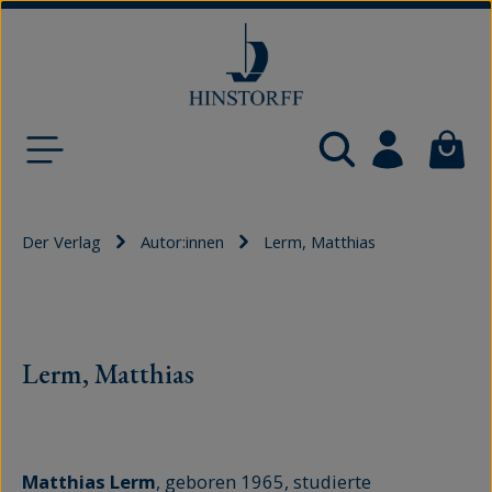
Zum Hauptinhalt springen
Waren
Der Verlag
Autor:innen
Lerm, Matthias
Lerm, Matthias
Matthias Lerm
, geboren 1965, studierte