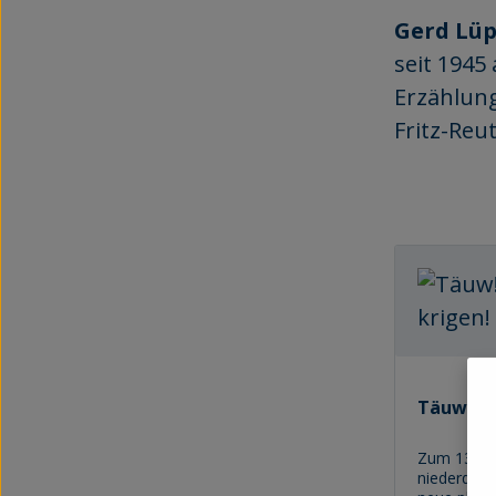
Gerd Lü
seit 1945 
Erzählung
Fritz-Reu
Täuw! Di
Zum 130. 
niederdeuts