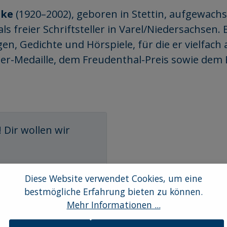
pke
(1920–2002), geboren in Stettin, aufgewac
als freier Schriftsteller in Varel/Niedersachsen.
en, Gedichte und Hörspiele, für die er vielfac
ter-Medaille, dem Freudenthal-Preis sowie dem
Diese Website verwendet Cookies, um eine
r wollen wir krigen!
bestmögliche Erfahrung bieten zu können.
Mehr Informationen ...
Todestag des großen
chen Dichters ist sie da: die