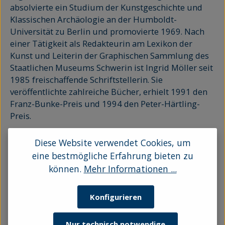
absolvierte ein Studium der Kunstgeschichte und
Klassischen Archäologie an der Humboldt-
Universität zu Berlin und promovierte 1969. Nach
einer Tätigkeit als Redakteurin am Lexikon der
Kunst und Leiterin der Graphischen Sammlung des
Staatlichen Museums Schwerin ist Ingrid Möller seit
1985 freischaffende Schriftstellerin. Sie
veröffentlichte zahlreiche Bücher, erhielt 1991 den
Franz-Bunke-Preis und 1994 den Peter-Härtling-
Preis.
Diese Website verwendet Cookies, um
eine bestmögliche Erfahrung bieten zu
können.
Mehr Informationen ...
Keine Produkte gefunden.
Konfigurieren
Nur technisch notwendige