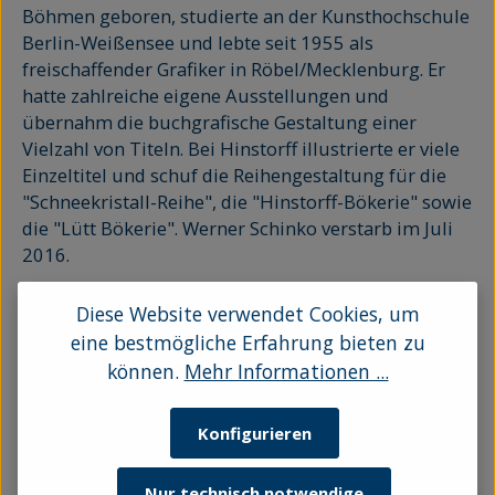
Böhmen geboren, studierte an der Kunsthochschule
Berlin-Weißensee und lebte seit 1955 als
freischaffender Grafiker in Röbel/Mecklenburg. Er
hatte zahlreiche eigene Ausstellungen und
übernahm die buchgrafische Gestaltung einer
Vielzahl von Titeln. Bei Hinstorff illustrierte er viele
Einzeltitel und schuf die Reihengestaltung für die
"Schneekristall-Reihe", die "Hinstorff-Bökerie" sowie
die "Lütt Bökerie". Werner Schinko verstarb im Juli
2016.
Diese Website verwendet Cookies, um
eine bestmögliche Erfahrung bieten zu
können.
Mehr Informationen ...
Keine Produkte gefunden.
Konfigurieren
Nur technisch notwendige