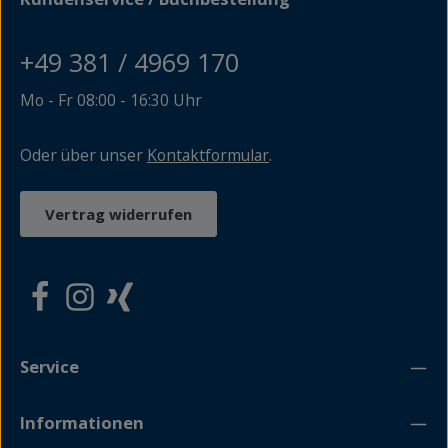
für die pommersche Geschichte vor. Ein jeder bekommt
dabei auch bildlich ein Gesicht. Die Auswahl der
Porträtierten orientiert sich an den vorliegenden
+49 381 / 4969 170
biografischen Informationen und an ihrer historischen
Bedeutung. Ein Buch auch für interessierte Laien – so
Mo - Fr 08:00 - 16:30 Uhr
begeistert Geschichte!
Oder über unser
Kontaktformular
.
Vertrag widerrufen
Service
Informationen