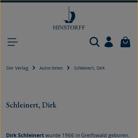
Zum Hauptinhalt springen
Waren
Der Verlag
Autor:innen
Schleinert, Dirk
Schleinert, Dirk
Dirk Schleinert
wurde 1966 in Greifswald geboren.