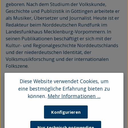
geboren. Nach dem Studium der Volkskunde,
Geschichte und Publizistik in Göttingen arbeitete er
als Musiker, Übersetzer und Journalist. Heute ist er
Redakteur beim Norddeutschen Rundfunk im
Landesfunkhaus Mecklenburg-Vorpommern. In
seinen Publikationen beschäftigt er sich mit der
Kultur- und Regionalgeschichte Norddeutschlands
und der niederdeutschen Identität, der
Volksmusikforschung und der internationalen
Folkszene.
Diese Website verwendet Cookies, um
eine bestmögliche Erfahrung bieten zu
können.
Mehr Informationen ...
Keine Produkte gefunden.
Konfigurieren
Nur technisch notwendige