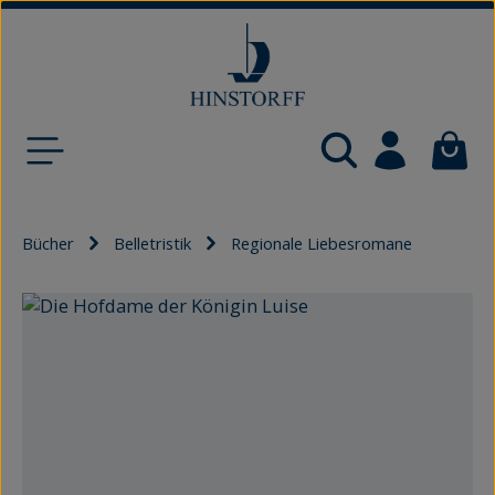
Zum Hauptinhalt springen
Waren
Bücher
Belletristik
Regionale Liebesromane
Bildergalerie überspringen