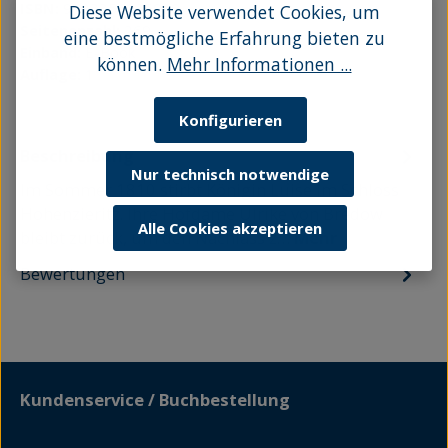
ISBN:
9783356025989
Diese Website verwendet Cookies, um
Seitenanzahl:
269
eine bestmögliche Erfahrung bieten zu
Einband:
E-Book
können.
Mehr Informationen ...
Auflage:
1
Konfigurieren
Beschreibung
Nur technisch notwendige
Im Sommer 1810 stirbt Königin Luise im Schloss
Hohenzieritz. Ihre Hofdame Ulrike von Bredow
Alle Cookies akzeptieren
bleibt zurück, um den Nachlass z…
Mehr
Bewertungen
Kundenservice / Buchbestellung