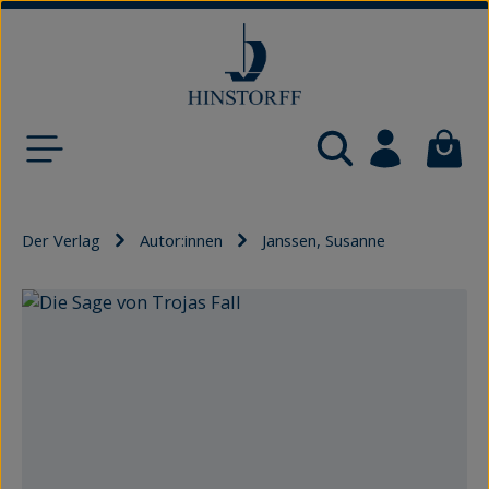
Zum Hauptinhalt springen
Waren
Der Verlag
Autor:innen
Janssen, Susanne
Bildergalerie überspringen