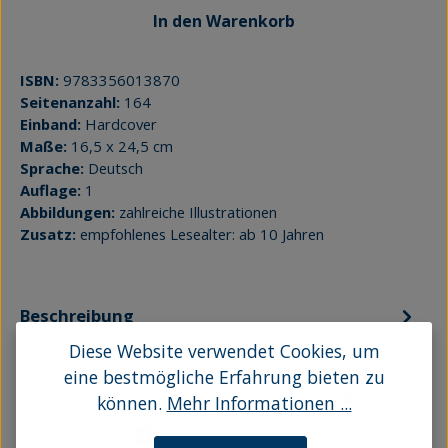
In den Warenkorb
ISBN:
9783356013870
Seitenanzahl:
164
Einband:
Hardcover
Maße:
16,5 x 24,5 cm
Sprache:
Deutsch
Auflage:
1
Abbildungen:
zahlreiche Illustrationen
Zusatz:
empfohlenes Lesealter: ab 10 Jahren
Beschreibung
Sie zählen zu den großen Geschichten der
Diese Website verwendet Cookies, um
Weltliteratur: die Sage von Prometheus – dem
eine bestmögliche Erfahrung bieten zu
Titanensohn, der die Menschen erschuf…
Mehr
können.
Mehr Informationen ...
Bewertungen
1