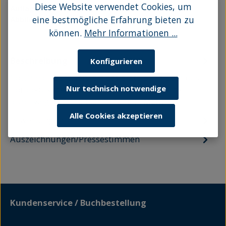
Diese Website verwendet Cookies, um
Auflage:
2
eine bestmögliche Erfahrung bieten zu
Abbildungen:
Zahlreiche Abbildungen
können.
Mehr Informationen ...
Beschreibung
Konfigurieren
Gottfried Haufe serviert das erste Buch über das
Nur technisch notwendige
norddeutsche Nationalgericht und legt eine
durchweg unterhaltsame, fundi…
Mehr
Alle Cookies akzeptieren
Bewertungen
Auszeichnungen/Pressestimmen
Kundenservice / Buchbestellung