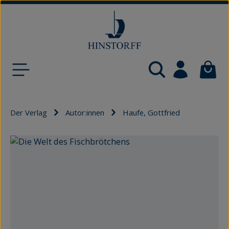
Zum Hauptinhalt springen
Waren
Der Verlag
Autor:innen
Haufe, Gottfried
Bildergalerie überspringen