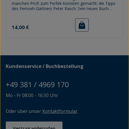
manchen Profi zum Perfek-tionisten gemacht: die Tipps
des Fernseh-Gärtners Peter Rasch. Sein neues Buch
zum Aufstellen kann man bequem mit auf den Balkon
oder in den Garten nehmen. Die AutorenPeter Rasch,
Regulärer Preis:
Gärtner in 5. Generation, gründete 1994 seinen ersten
14,00 €
eigenen Betrieb. 1999 wurde die Gärtnerei Rasch in
Plate bei Schwerin eröffnet.Udo Tanske, arbeitet seit
2001 als freier Autor beim NDR und als freier Kamera-
mann. Seit 2010 drehen er und Peter Rasch die Tipps
vom Gartenprofi für das NDR Nordmagazin.
Kundenservice / Buchbestellung
+49 381 / 4969 170
Mo - Fr 08:00 - 16:30 Uhr
Oder über unser
Kontaktformular
.
Vertrag widerrufen