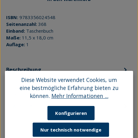
ISBN:
9783356024548
Seitenanzahl:
368
Einband:
Taschenbuch
Maße:
11,5 x 18,0 cm
Auflage:
1
Beschreibung
Diese Website verwendet Cookies, um
Im Reich der FinsternisRügen kann die Hölle sein.
Hauptkommissar Karsten Schwinka versucht in
eine bestmögliche Erfahrung bieten zu
seinem dritten Fall ein als Se…
Mehr
können.
Mehr Informationen ...
Bewertungen
Konfigurieren
Nur technisch notwendige