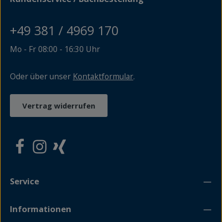
den Darß, nach Stralsund, ins beschauliche Mirow und
schließlich sogar in den niedersächsischen Landtag nach
Hannover.
+49 381 / 4969 170
Mo - Fr 08:00 - 16:30 Uhr
Oder über unser
Kontaktformular
.
Vertrag widerrufen
Service
Informationen