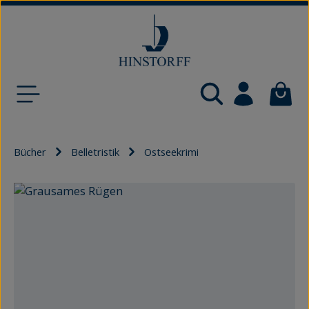
Zum Hauptinhalt springen
Waren
Bücher
Belletristik
Ostseekrimi
Bildergalerie überspringen