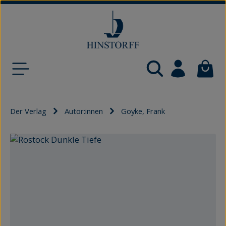
Zum Hauptinhalt springen
Waren
Der Verlag
Autor:innen
Goyke, Frank
Bildergalerie überspringen