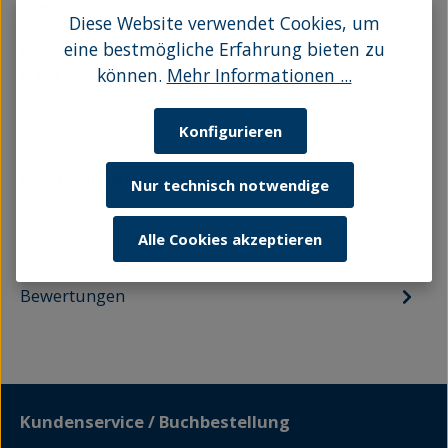
ISBN:
9783356025064
Diese Website verwendet Cookies, um
Seitenanzahl:
352
eine bestmögliche Erfahrung bieten zu
Einband:
Taschenbuch
können.
Mehr Informationen ...
Maße:
11,5 x 18 cm
Auflage:
1
Konfigurieren
Beschreibung
Nur technisch notwendige
Eine Herbstnacht in Bad Doberan endet mit zwei
Toten: In der Pension Ostseeperle werden die
Alle Cookies akzeptieren
Leichen ein…
Mehr
Bewertungen
Kundenservice / Buchbestellung