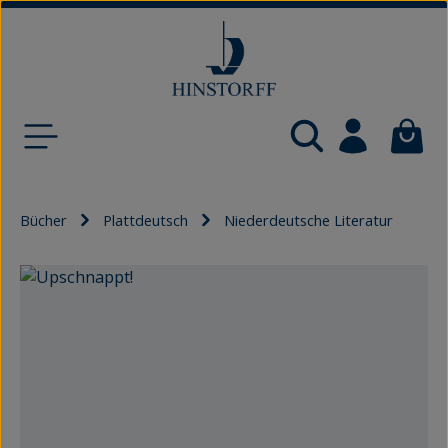
Zum Hauptinhalt springen
Waren
Bücher
Plattdeutsch
Niederdeutsche Literatur
Bildergalerie überspringen