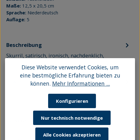
Maße:
12,5 x 20,5 cm
Sprache:
Niederdeutsch
Auflage:
5
Beschreibung
Skurril, satirisch, ironisch, nachdenklich,
manchmal sarkastisch, aber immer dem Menschen
Diese Website verwendet Cookies, um
mit seinen großen und kleinen Schw…
Mehr
eine bestmögliche Erfahrung bieten zu
Bewertungen
können.
Mehr Informationen ...
Konfigurieren
Nur technisch notwendige
Produktgalerie überspringen
Unsere Empfehlungen
Alle Cookies akzeptieren