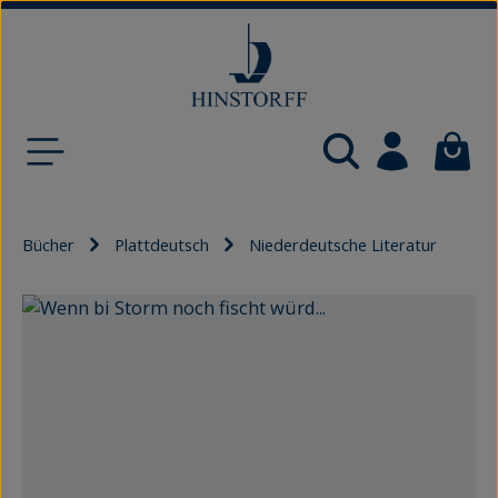
Zum Hauptinhalt springen
Waren
Bücher
Plattdeutsch
Niederdeutsche Literatur
Bildergalerie überspringen