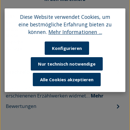
ISBN:
9783356020939
Diese Website verwendet Cookies, um
Seitenanzahl:
120
eine bestmögliche Erfahrung bieten zu
Einband:
Hardcover
können.
Mehr Informationen ...
Maße:
12,5 x 20,5 cm
Sprache:
Deutsch
Auflage:
1
Konfigurieren
Nur technisch notwendige
Beschreibung
Alle Cookies akzeptieren
Wieder sind sie besonders, die Geschichten von
Wolfgang Mahnke! Wie in seinen fünf bereits
erschienenen Erzählwerken widmet…
Mehr
Bewertungen