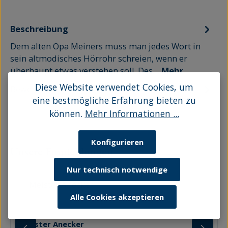
Beschreibung
Dem alten Opa Meiners muss man jedes Wort in
sein altmodisches Hörrohr schreien, wenn er
überhaupt etwas verstehen soll. Des…
Mehr
Diese Website verwendet Cookies, um
Bewertungen
eine bestmögliche Erfahrung bieten zu
können.
Mehr Informationen ...
Konfigurieren
Produktgalerie überspringen
Unsere Empfehlungen
Nur technisch notwendige
Alle Cookies akzeptieren
Meister Anecker