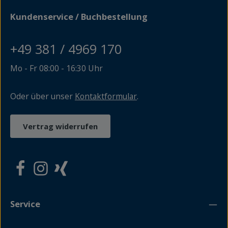
Schwerpunkt. Der Einfluss der drei großen
Kundenservice / Buchbestellung
niederdeutschen Dichter auf spätere
Schriftstellergenerationen einen zweiten. Während
Thomas Mann stark durch die Werke Reuters
+49 381 / 4969 170
beeinflusst wurde, sind die Erzählungen Brinckmans
deutlich im Werk Uwe Johnsons präsent; in der
Nachfolge Groths steht der Holsteiner Johann Hinrich
Mo - Fr 08:00 - 16:30 Uhr
Fehrs.
Oder über unser
Kontaktformular
.
Vertrag widerrufen
Service