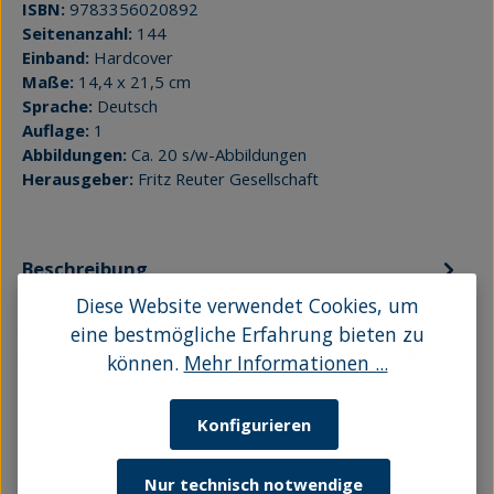
ISBN:
9783356020892
Seitenanzahl:
144
Einband:
Hardcover
Maße:
14,4 x 21,5 cm
Sprache:
Deutsch
Auflage:
1
Abbildungen:
Ca. 20 s/w-Abbildungen
Herausgeber:
Fritz Reuter Gesellschaft
Beschreibung
Diese Website verwendet Cookies, um
Im Band 27 der "Beiträge der Fritz Reuter
Gesellschaft" sind die Druckfassungen der
eine bestmögliche Erfahrung bieten zu
während der Reuter-Tage 2016 in Güstrow…
Mehr
können.
Mehr Informationen ...
Bewertungen
Konfigurieren
Nur technisch notwendige