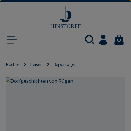
Zum Hauptinhalt springen
Waren
Bücher
Reisen
Reportagen
Bildergalerie überspringen