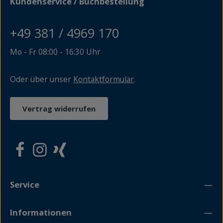
Kundenservice / Buchbestellung
haben. 30 Dörfer stellen sie in ihrem Buch vor. Und sie
berichten natürlich auch, was in Siggermow geschah, als
ein gewisser Charles Philip Arthur George dem
+49 381 / 4969 170
Hubschrauber entstieg, besser bekannt als Prinz Charles.
Mo - Fr 08:00 - 16:30 Uhr
Oder über unser
Kontaktformular
.
Vertrag widerrufen
Service
Informationen