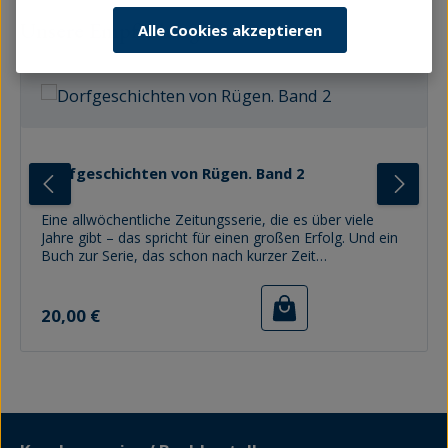
Produktgalerie überspringen
Unsere Empfehlungen
Alle Cookies akzeptieren
Dorfgeschichten von Rügen. Band 2
Eine allwöchentliche Zeitungsserie, die es über viele
Jahre gibt – das spricht für einen großen Erfolg. Und ein
Buch zur Serie, das schon nach kurzer Zeit
nachgedruckt werden muss, gleichfalls. Denn die
Dorfgeschichten von der Insel Rügen sind
Regulärer Preis:
viel: spannend, aufschlussreich, unterhaltend, den
20,00 €
Horizont erweiternd, oft fröhlich, manchmal traurig,
immer bewegend. Höchste Zeit, dem ersten
Sammelband mit den Porträts von Dörfern und ihren
Bewohnern einen zweiten folgen zu lassen. Die
Redakteurinnen und Redakteure der Ostsee-Zeitung
kennen ihre Insel. Deshalb gelingt es ihnen immer
wieder, Menschen zu finden, die etwas zu erzählen