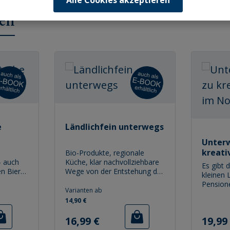
Alle Cookies akzeptieren
en
e
Ländlichfein unterwegs
Unterw
kreati
Bio-Produkte, regionale
– auch
Küche, klar nachvollziehbare
Norde
Es gibt 
n Biere!
Wege von der Entstehung des
kleinen 
elles
Lebensmittels bis auf den
Pension
Essenstisch – bewusste,
Varianten ab
Werkstä
 in
nachhaltige Ernährung erlebt
14,90 €
Entdecku
er
in den letzten Jahren einen
macht, u
Regulärer Preis:
Reguläre
der Frage
Boom, dessen Ende zum
16,99 €
19,99
auch ma
Glück nicht abzusehen ist.