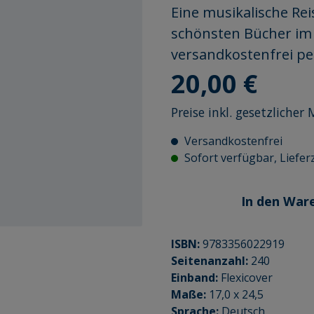
Eine musikalische Reis
schönsten Bücher im 
versandkostenfrei p
Regulärer Preis:
20,00 €
Preise inkl. gesetzliche
Versandkostenfrei
Sofort verfügbar, Lieferz
In den War
ISBN:
9783356022919
Seitenanzahl:
240
Einband:
Flexicover
Maße:
17,0 x 24,5
Sprache:
Deutsch