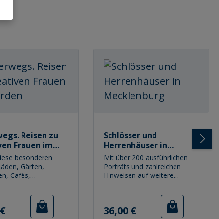
egs. Reisen zu
Schlösser und
ven Frauen im
Herrenhäuser in
n
Mecklenburg
diese besonderen
Mit über 200 ausführlichen
Läden, Gärten,
Porträts und zahlreichen
en, Cafés,
Hinweisen auf weitere
tten, deren
Objekte ist dieses Handbuch
ng uns glücklich
für die Vielfalt der
ns den Alltag (oder
mecklenburgischen
r Preis:
Regulärer Preis:
 €
36,00 €
l einen ganzen
Herrenhäuser repräsentativ,