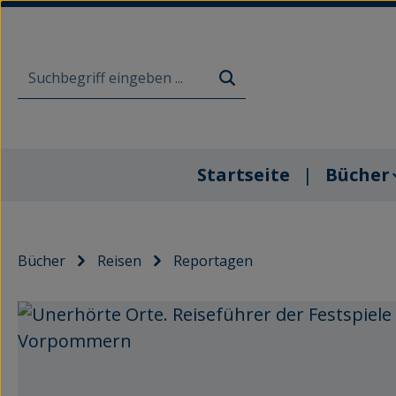
m Hauptinhalt springen
Zur Suche springen
Zur Hauptnavigation springen
Startseite
Bücher
Bücher
Reisen
Reportagen
Bildergalerie überspringen