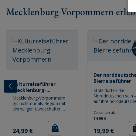
Mecklenburg-Vorpommern erleb
Produktgalerie überspringen
Der norddeutsch
Bierreiseführer
Kulturreiseführer
Mecklenburg-
Stolz dürfen die
Vorpommern
Norddeutschen sein 
Mecklenburg-Vorpommern
auf ihre norddeutsche
gilt nicht nur als Region mit
Historisches und Aktu
einmaligen Landschaften,
von mehr als 800
Varianten ab
sondern wird zu Recht als ein
Bierproduzenten wird
14,99 €
sehr spannender Ort für
diesem Bierreiseführ
Kultur wahrgenommen. Bis
Regulärer Preis:
Regulärer Preis:
erzählt, desgleichen 
19,99 €
24,99 €
heute zieht es immer wieder
nach dem besten