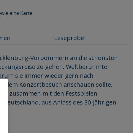
owie eine Karte
mmen
Leseprobe
Mecklenburg-Vorpommern an die schönsten
deckungsreise zu gehen. Weltberühmte
warum sie immer wieder gern nach
h dem Konzertbesuch anschauen sollte.
er ist zusammen mit den Festspielen
 Deutschland, aus Anlass des 30-jährigen