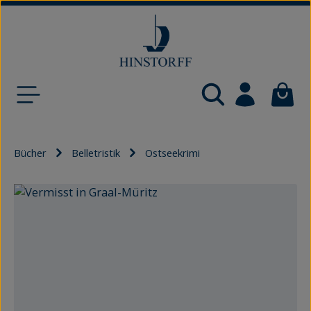
Zum Hauptinhalt springen
Waren
Bücher
Belletristik
Ostseekrimi
Bildergalerie überspringen