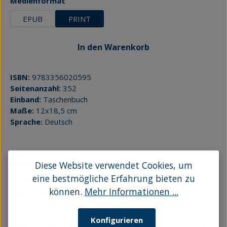
auswählen
Medienformat
EPUB
PRINT
In den Warenkorb
ISBN:
9783356020595
Seitenanzahl:
352
Einband:
Taschenbuch
Maße:
12x18,5 cm
Sprache:
Deutsch
Beschreibung
Diese Website verwendet Cookies, um
eine bestmögliche Erfahrung bieten zu
Ein zehnjähriges Mädchen wird seit dem
können.
Mehr Informationen ...
Seebrückenfest der Ostseegemeinde Graal-Müritz
vermisst. Innerhalb von 48 Stunden, so…
Mehr
Konfigurieren
Bewertungen
2