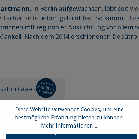
Hartmann
, in Berlin aufgewachsen, lebt seit vi
discher Seite lieben gelernt hat. So kommt di
omanen mit regionaler Ausrichtung vor allem
ankell. Nach dem 2014 erschienenen Debütroman
Diese Website verwendet Cookies, um eine
 in Graal-Müritz
bestmögliche Erfahrung bieten zu können.
Mehr Informationen ...
hriges Mädchen wird seit dem
nfest der Ostseegemeinde