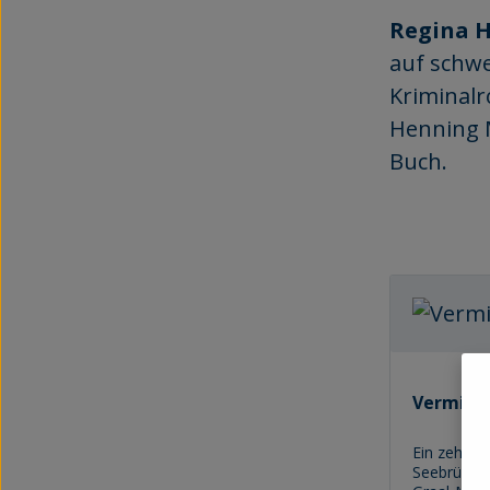
Regina 
auf schwe
Kriminalr
Henning M
Buch.
Vermisst
Ein zehnjä
Seebrücke