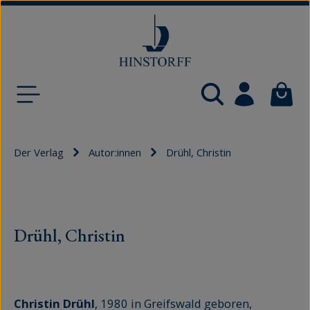
Zum Hauptinhalt springen
Waren
Der Verlag
Autor:innen
Drühl, Christin
Drühl, Christin
Christin Drühl
, 1980 in Greifswald geboren,