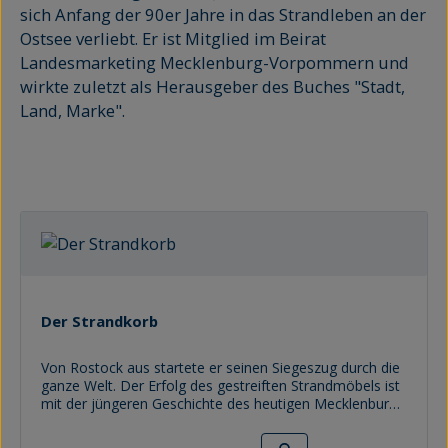
sich Anfang der 90er Jahre in das Strandleben an der
Ostsee verliebt. Er ist Mitglied im Beirat
Landesmarketing Mecklenburg-Vorpommern und
wirkte zuletzt als Herausgeber des Buches "Stadt,
Land, Marke".
Der Strandkorb
Von Rostock aus startete er seinen Siegeszug durch die
ganze Welt. Der Erfolg des gestreiften Strandmöbels ist
mit der jüngeren Geschichte des heutigen Mecklenburg-
Vorpommerns eng verwoben. 1882 tauchte er im
Ostseebad Warnemünde zum ersten Mal nachweisbar
Regulärer Preis: