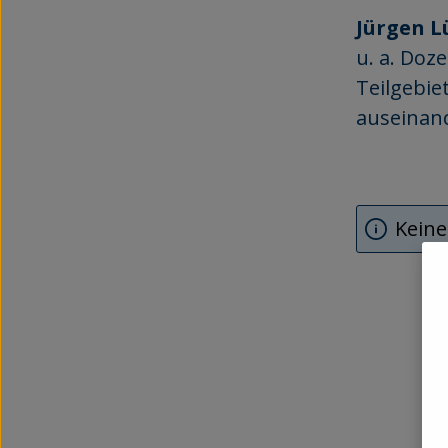
Jürgen L
u. a. Doz
Teilgebie
auseinan
Keine