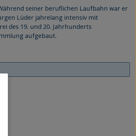
Während seiner beruflichen Laufbahn war er
Jürgen Lüder jahrelang intensiv mit
ei des 19. und 20. Jahrhunderts
ammlung aufgebaut.