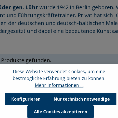
üder gen. Lühr
wurde 1942 in Berlin geboren. 
ent und Führungskräftetrainer. Privat hat sich 
ten der deutschen und deutsch-baltischen Maler
dergesetzt und dabei eine bedeutende Kunsts
 Produkte gefunden.
Diese Website verwendet Cookies, um eine
bestmögliche Erfahrung bieten zu können.
Mehr Informationen ...
Konfigurieren
Nur technisch notwendige
Alle Cookies akzeptieren