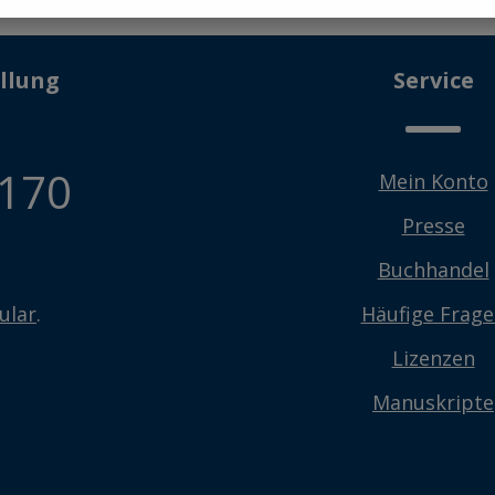
llung
Service
 170
Mein Konto
Presse
Buchhandel
ular
.
Häufige Frag
Lizenzen
Manuskripte