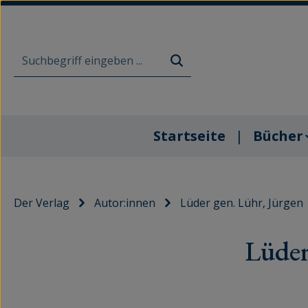
m Hauptinhalt springen
Zur Suche springen
Zur Hauptnavigation springen
Startseite
Bücher
Der Verlag
Autor:innen
Lüder gen. Lühr, Jürgen
Lüder